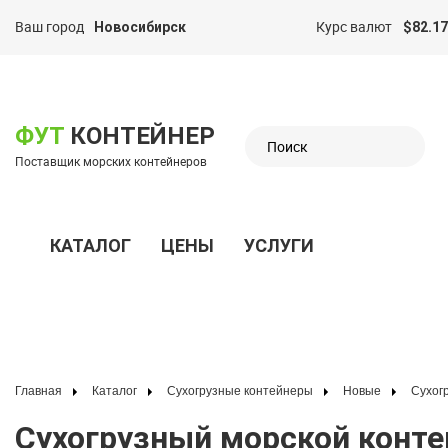
Ваш город
Курс валют
Новосибирск
$82.17
казать меню
ФУТ
КОНТЕЙНЕР
Поставщик морских контейнеров
КАТАЛОГ
ЦЕНЫ
УСЛУГИ
Показать меню
Главная
Каталог
Сухогрузные контейнеры
Новые
Сухо
Сухогрузный морской контейнер 20 футов для насыпных