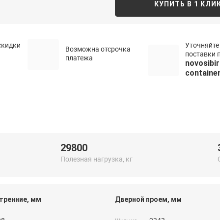
КУПИТЬ В 1 КЛИ
скидки
Уточняйте
Возможна отсрочка
поставки п
платежа
novosibi
container
29800
Полезная нагрузка, кг
тренние, мм
Дверной проем, мм