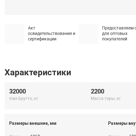
Акт
Предоставляем 
освидетельствования и
для оптовых
сертификации
покупателей
Характеристики
32000
2200
max Брутто, кг
Масса тары, кг
Размеры внешние, мм
Размеры вну