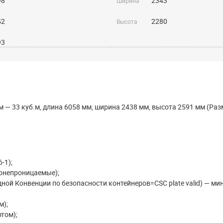
98
2343
Ширина
52
2280
Высота
93
м — 33 куб.м, длина 6058 мм, ширина 2438 мм, высота 2591 мм (Ра
-1);
ронепроницаемые);
ой Конвенции по безопасности контейнеров=CSC plate valid) — ми
м);
том);