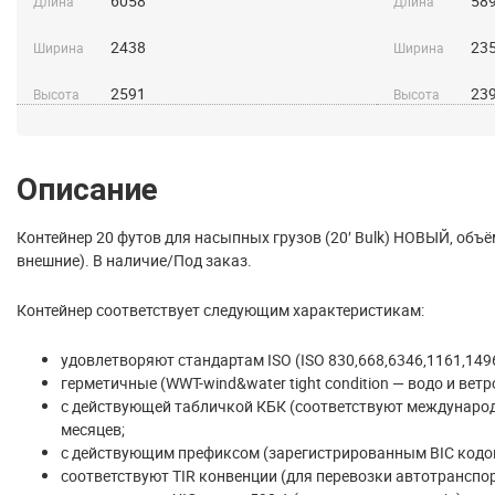
6058
58
Длина
Длина
2438
23
Ширина
Ширина
2591
23
Высота
Высота
Описание
Контейнер 20 футов для насыпных грузов (20′ Bulk) НОВЫЙ, объё
внешние). В наличие/Под заказ.
Контейнер соответствует следующим характеристикам:
удовлетворяют стандартам ISO (ISO 830,668,6346,1161,1496
герметичные (WWT-wind&water tight condition — водо и вет
с действующей табличкой КБК (соответствуют международн
месяцев;
с действующим префиксом (зарегистрированным BIC кодо
соответствуют TIR конвенции (для перевозки автотранспор