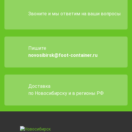
Звоните и мы ответим на ваши вопросы
Пишите
novosibirsk@foot-container.ru
Доставка
по Новосибирску и в регионы РФ