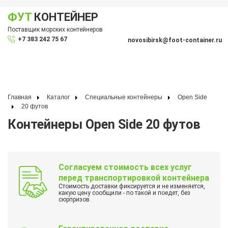
ФУТ
КОНТЕЙНЕР
Показать меню
Поставщик морских контейнеров
По
+7 383 242 75 67
novosibirsk@foot-container.ru
Главная
Каталог
Специальные контейнеры
Open Side
20 футов
Контейнеры Open Side 20 футов
Согласуем стоимость всех услуг
перед транспортировкой контейнера
Стоимость доставки фиксируется и не изменяется,
какую цену сообщили - по такой и поедет, без
сюрпризов.