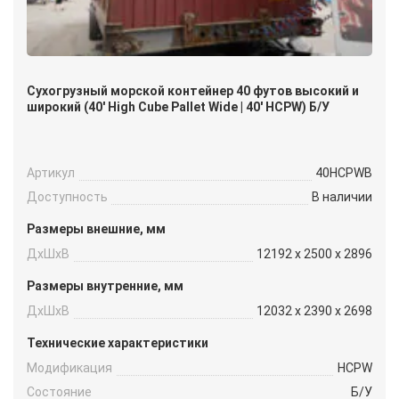
Сухогрузный морской контейнер 40 футов высокий и
широкий (40′ High Cube Pallet Wide | 40′ HCPW) Б/У
Артикул
40HCPWB
Доступность
В наличии
Размеры внешние, мм
ДxШxВ
12192 x 2500 x 2896
Размеры внутренние, мм
ДxШxВ
12032 x 2390 x 2698
Технические характеристики
Модификация
HCPW
Состояние
Б/У