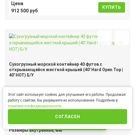
Цена
КУПИТЬ
912 500 руб
Сухогрузный морской контейнер 40 футов с
открывающейся жесткой крышей (40′ Hard Open Top |
40′ HOT) Б/У
Артикул
40HOTB
Этот сайт использует cookies для улучшения его работы. Продолжая
Доступность
В наличии
работу с сайтом, Вы разрешаете их использование. Подробнее в
политике конфиденциальности
.
Размеры внешние, мм
СОГЛАСЕН
ДxШxВ
12192 x 2438 x 2591
ИНТЕРНЕТ-МАГАЗИН
Размеры внутренние, мм