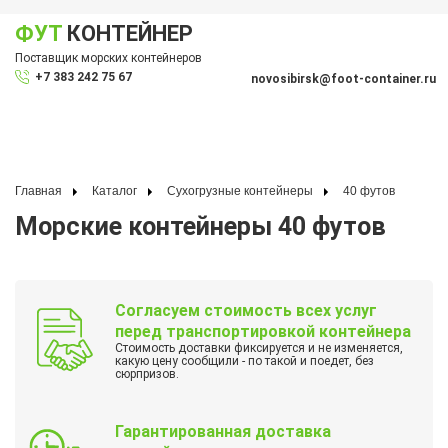
ФУТ
КОНТЕЙНЕР
Показать меню
Поставщик морских контейнеров
По
+7 383 242 75 67
novosibirsk@foot-container.ru
Главная
Каталог
Сухогрузные контейнеры
40 футов
Морские контейнеры 40 футов
Согласуем стоимость всех услуг
перед транспортировкой контейнера
Стоимость доставки фиксируется и не изменяется,
какую цену сообщили - по такой и поедет, без
сюрпризов.
Гарантированная доставка