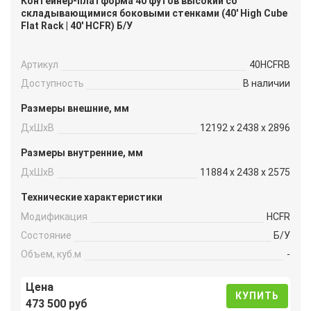
Контейнер-платформа 40 футов высокий со
складывающимися боковыми стенками (40′ High Cube
Flat Rack | 40′ HCFR) Б/У
Артикул
40HCFRB
Доступность
В наличии
Размеры внешние, мм
ДxШxВ
12192 x 2438 x 2896
Размеры внутренние, мм
ДxШxВ
11884 x 2438 x 2575
Технические характеристики
Модификация
HCFR
Состояние
Б/У
Объем, куб.м
-
Цена
КУПИТЬ
473 500 руб